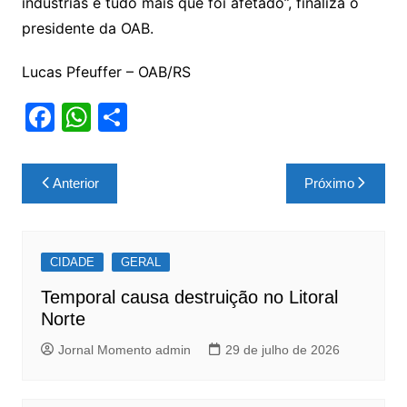
indústrias e tudo mais que foi afetado”, finaliza o
presidente da OAB.
Lucas Pfeuffer – OAB/RS
F
W
S
a
h
h
c
at
ar
Navegação
Anterior
Próximo
e
s
e
de
b
A
Post
o
p
CIDADE
GERAL
o
p
Temporal causa destruição no Litoral
k
Norte
Jornal Momento admin
29 de julho de 2026