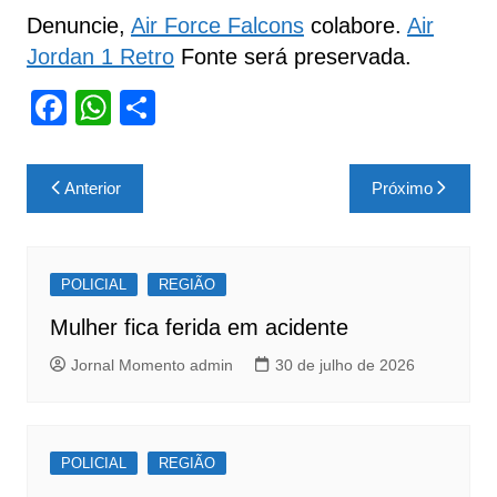
Denuncie,
Air Force Falcons
colabore.
Air
Jordan 1 Retro
Fonte será preservada.
F
W
S
a
h
h
c
at
ar
Navegação
Anterior
Próximo
e
s
e
de
b
A
Post
o
p
POLICIAL
REGIÃO
o
p
Mulher fica ferida em acidente
k
Jornal Momento admin
30 de julho de 2026
POLICIAL
REGIÃO