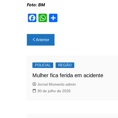
Foto: BM
F
W
S
a
h
h
c
at
ar
Navegação
Anterior
e
s
e
de
b
A
Post
o
p
POLICIAL
o
p
REGIÃO
k
Mulher fica ferida em acidente
Jornal Momento admin
30 de julho de 2026