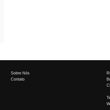
Sobre Nós
R
Contato
Br
C
T
W