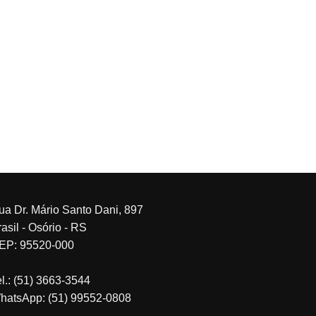
ua Dr. Mário Santo Dani, 897
asil - Osório - RS
EP: 95520-000
el.: (51) 3663-3544
hatsApp: (51) 99552-0808