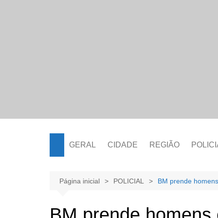
Ir
para
o
conteúdo
GERAL
CIDADE
REGIÃO
POLICI
Página inicial
POLICIAL
BM prende homens e
BM prende homens 