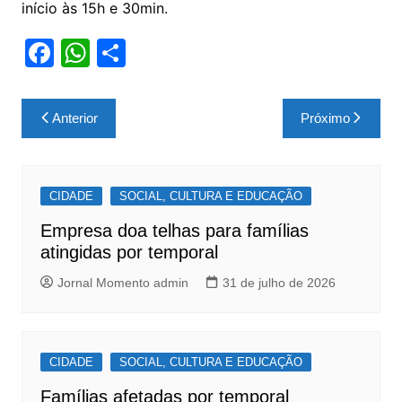
início às 15h e 30min.
F
W
S
a
h
h
c
at
ar
Navegação
Anterior
Próximo
e
s
e
de
b
A
Post
o
p
CIDADE
SOCIAL, CULTURA E EDUCAÇÃO
o
p
Empresa doa telhas para famílias
k
atingidas por temporal
Jornal Momento admin
31 de julho de 2026
CIDADE
SOCIAL, CULTURA E EDUCAÇÃO
Famílias afetadas por temporal