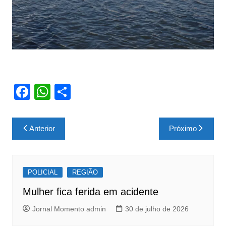
F
W
S
a
h
h
c
at
ar
Navegação
Anterior
Próximo
e
s
e
de
b
A
Post
o
p
POLICIAL
REGIÃO
o
p
Mulher fica ferida em acidente
k
Jornal Momento admin
30 de julho de 2026