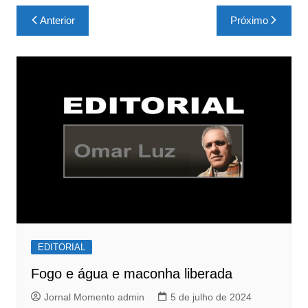
c
at
ar
Navegação
Anterior
Próximo
e
s
e
de
b
A
Post
o
p
o
p
k
EDITORIAL
Fogo e água e maconha liberada
Jornal Momento admin
5 de julho de 2024