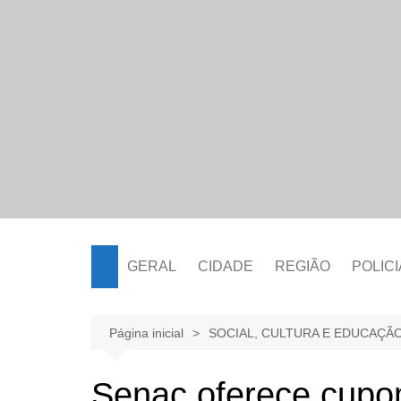
Ir
para
o
conteúdo
GERAL
CIDADE
REGIÃO
POLICI
Página inicial
SOCIAL, CULTURA E EDUCAÇÃ
Senac oferece cupo