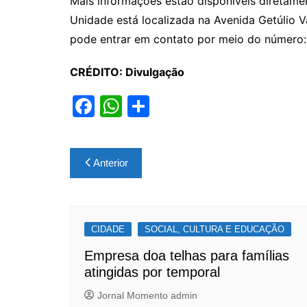
Mais informações estão disponíveis diretame
Unidade está localizada na Avenida Getúlio V
pode entrar em contato por meio do número:
CRÉDITO: Divulgação
F
W
S
a
h
h
c
at
ar
Navegação
Anterior
e
s
e
de
b
A
Post
o
p
CIDADE
o
p
SOCIAL, CULTURA E EDUCAÇÃO
k
Empresa doa telhas para famílias
atingidas por temporal
Jornal Momento admin