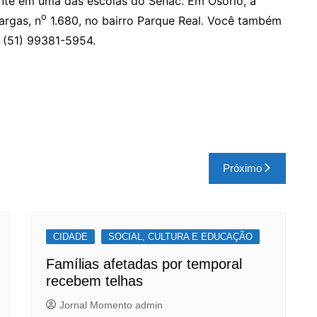
nte em uma das escolas do Senac. Em Osório, a
o
argas, n
1.680, no bairro Parque Real. Você também
 (51) 99381-5954.
Próximo
CIDADE
SOCIAL, CULTURA E EDUCAÇÃO
Famílias afetadas por temporal
recebem telhas
Jornal Momento admin