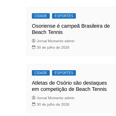
b
A
Post
o
p
CIDADE
o
p
ESPORTES
k
Osoriense é campeã Brasileira de
Beach Tennis
Jornal Momento admin
30 de julho de 2026
CIDADE
ESPORTES
Atletas de Osório são destaques
em competição de Beach Tennis
Jornal Momento admin
30 de julho de 2026