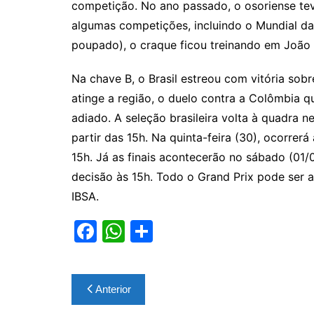
competição. No ano passado, o osoriense tev
algumas competições, incluindo o Mundial d
poupado), o craque ficou treinando em João
Na chave B, o Brasil estreou com vitória sobr
atinge a região, o duelo contra a Colômbia q
adiado. A seleção brasileira volta à quadra n
partir das 15h. Na quinta-feira (30), ocorrer
15h. Já as finais acontecerão no sábado (01/0
decisão às 15h. Todo o Grand Prix pode ser a
IBSA.
F
W
S
a
h
h
c
at
ar
Navegação
Anterior
e
s
e
de