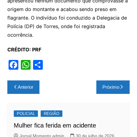
apresentou nenhum documento que comprovasse a
origem do montante e acabou sendo preso em
flagrante. O indivíduo foi conduzido a Delegacia de
Polícia (DP) de Torres, onde foi registrada
ocorrência.
CRÉDITO: PRF
F
W
S
a
h
h
c
at
ar
Navegação
Anterior
Próximo
e
s
e
de
b
A
Post
o
p
POLICIAL
REGIÃO
o
p
Mulher fica ferida em acidente
k
Jornal Momento admin
30 de julho de 2026