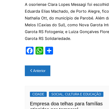
A osoriense Clara Lopes Messagi foi escolhid
Eduarda Elias Machado, de Porto Alegre, fico
Nathalia Ott, do município de Parobé. Além 
Melos (Caxias do Sul), como Nova Garota Int
Garota RS Fotogenia; e Luiza Gonçalves Flor
Garota RS Solidariedade.
F
W
S
a
h
h
c
at
ar
Navegação
Anterior
e
s
e
de
b
A
Post
o
p
CIDADE
o
p
SOCIAL, CULTURA E EDUCAÇÃO
k
Empresa doa telhas para famílias