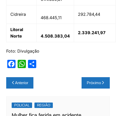
Cidreira
292.784,44
468.445,11
Litoral
2.339.241,97
Norte
4.508.383,04
Foto: Divulgação
F
W
S
a
h
h
c
at
ar
Navegação
Anterior
Próximo
e
s
e
de
b
A
Post
o
p
POLICIAL
REGIÃO
o
p
Mulher fica ferida em acidente