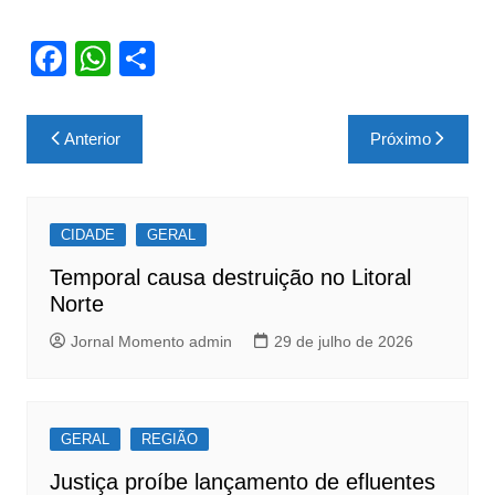
F
W
S
a
h
h
c
at
ar
Navegação
Anterior
Próximo
e
s
e
de
b
A
Post
o
p
CIDADE
GERAL
o
p
Temporal causa destruição no Litoral
k
Norte
Jornal Momento admin
29 de julho de 2026
GERAL
REGIÃO
Justiça proíbe lançamento de efluentes