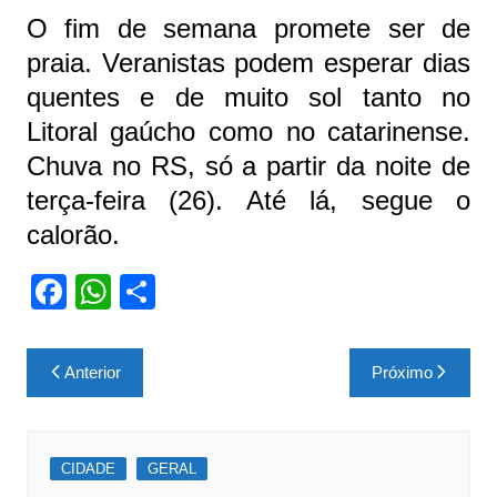
O fim de semana promete ser de
praia. Veranistas podem esperar dias
quentes e de muito sol tanto no
Litoral gaúcho como no catarinense.
Chuva no RS, só a partir da noite de
terça-feira (26). Até lá, segue o
calorão.
F
W
S
a
h
h
c
at
ar
Navegação
Anterior
Próximo
e
s
e
de
b
A
Post
o
p
CIDADE
GERAL