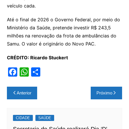
veículo cada.
Até o final de 2026 o Governo Federal, por meio do
Ministério da Saúde, pretende investir R$ 243,5
milhões na renovação da frota de ambulâncias do
Samu. O valor é originário do Novo PAC.
CRÉDITO: Ricardo Stuckert
F
W
S
a
h
h
c
at
ar
Navegação
Anterior
Próximo
e
s
e
de
b
A
Post
o
p
CIDADE
SAÚDE
o
p
Secretaria de Saúde realizará Dia ‘D’