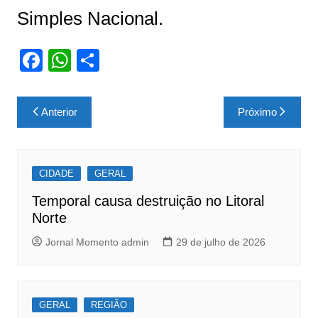
Simples Nacional.
F
W
S
a
h
h
c
at
ar
Navegação
Anterior
Próximo
e
s
e
de
b
A
Post
o
p
CIDADE
GERAL
o
p
Temporal causa destruição no Litoral
k
Norte
Jornal Momento admin
29 de julho de 2026
GERAL
REGIÃO