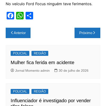
No veículo Ford Focus ninguém teve ferimentos.
F
W
S
a
h
h
c
at
ar
Navegação
Anterior
Próximo
e
s
e
de
b
A
Post
o
p
POLICIAL
REGIÃO
o
p
Mulher fica ferida em acidente
k
Jornal Momento admin
30 de julho de 2026
POLICIAL
REGIÃO
Influenciador é investigado por vender