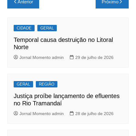
Anterior
Próximo
e
s
e
de
b
A
Post
o
p
CIDADE
GERAL
o
p
Temporal causa destruição no Litoral
k
Norte
Jornal Momento admin
29 de julho de 2026
GERAL
REGIÃO
Justiça proíbe lançamento de efluentes
no Rio Tramandaí
Jornal Momento admin
28 de julho de 2026