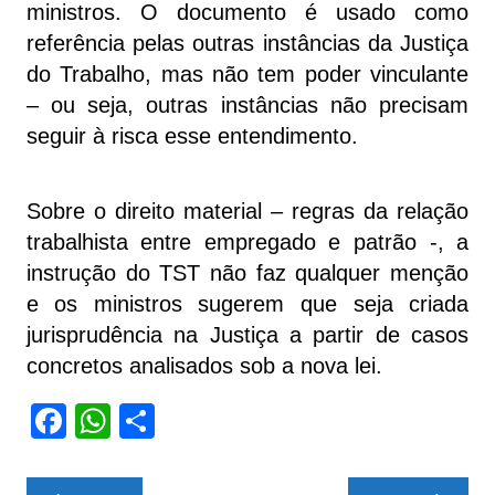
ministros. O documento é usado como
referência pelas outras instâncias da Justiça
do Trabalho, mas não tem poder vinculante
– ou seja, outras instâncias não precisam
seguir à risca esse entendimento.
Sobre o direito material – regras da relação
trabalhista entre empregado e patrão -, a
instrução do TST não faz qualquer menção
e os ministros sugerem que seja criada
jurisprudência na Justiça a partir de casos
concretos analisados sob a nova lei.
F
W
S
a
h
h
c
at
ar
Navegação