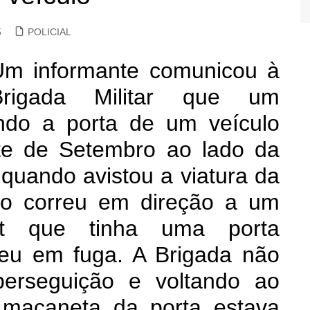
5
POLICIAL
Um informante comunicou à
Brigada Militar que um
ando a porta de um veículo
te de Setembro ao lado da
 quando avistou a viatura da
do correu em direção a um
tt que tinha uma porta
u em fuga. A Brigada não
perseguição e voltando ao
 maçaneta da porta estava