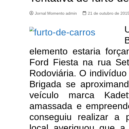
Jornal Momento admin
21 de outubro de 201
elemento estaria forç
Ford Fiesta na rua Se
Rodoviária. O indivíduo
Brigada se aproximan
veículo marca Kade
amassada e empreende
conseguiu realizar a 
local averiguou que a