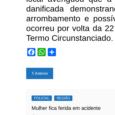
danificada demonstran
arrombamento e possíve
ocorreu por volta da 22
Termo Circunstanciado.
F
W
S
a
h
h
c
at
ar
Navegação
Anterior
e
s
e
de
b
A
Post
o
p
POLICIAL
o
p
REGIÃO
k
Mulher fica ferida em acidente