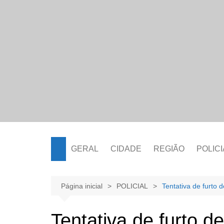
Ir
para
o
conteúdo
GERAL
CIDADE
REGIÃO
POLICI
Página inicial
POLICIAL
Tentativa de furto d
Tentativa de furto de