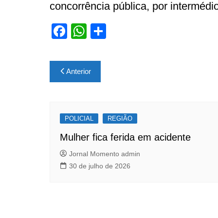
concorrência pública, por intermédi
F
W
S
a
h
h
c
at
ar
Navegação
Anterior
e
s
e
de
b
A
Post
o
p
POLICIAL
o
p
REGIÃO
k
Mulher fica ferida em acidente
Jornal Momento admin
30 de julho de 2026