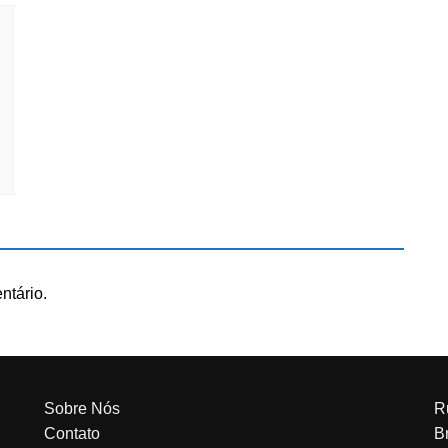
ntário.
Sobre Nós
R
Contato
Br