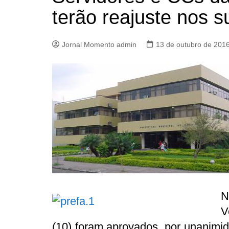
terão reajuste nos s
Jornal Momento admin
13 de outubro de 201
N
V
(10) foram aprovados, por unanimid