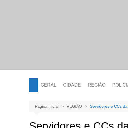
Ir
para
o
conteúdo
GERAL
CIDADE
REGIÃO
POLICI
Página inicial
REGIÃO
Servidores e CCs da 
Servidores e CCs da