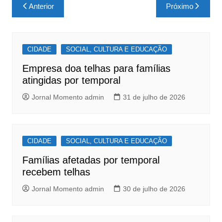
c
at
ar
Navegação
Anterior
Próximo
e
s
e
de
b
A
Post
o
p
CIDADE
SOCIAL, CULTURA E EDUCAÇÃO
o
p
Empresa doa telhas para famílias
k
atingidas por temporal
Jornal Momento admin
31 de julho de 2026
CIDADE
SOCIAL, CULTURA E EDUCAÇÃO
Famílias afetadas por temporal
recebem telhas
Jornal Momento admin
30 de julho de 2026