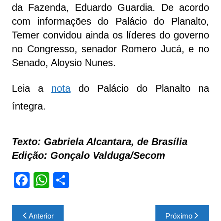
da Fazenda, Eduardo Guardia. De acordo
com informações do Palácio do Planalto,
Temer convidou ainda os líderes do governo
no Congresso, senador Romero Jucá, e no
Senado, Aloysio Nunes.
Leia a
nota
do Palácio do Planalto na
íntegra.
Texto: Gabriela Alcantara, de Brasília
Edição: Gonçalo Valduga/Secom
F
W
S
a
h
h
c
at
ar
Navegação
Anterior
Próximo