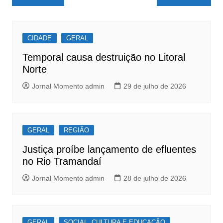
e
s
e
de
b
A
Post
o
p
CIDADE
GERAL
o
p
Temporal causa destruição no Litoral
k
Norte
Jornal Momento admin
29 de julho de 2026
GERAL
REGIÃO
Justiça proíbe lançamento de efluentes
no Rio Tramandaí
Jornal Momento admin
28 de julho de 2026
GERAL
SOCIAL, CULTURA E EDUCAÇÃO