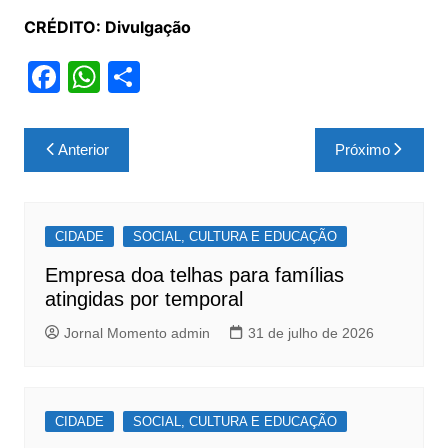
CRÉDITO: Divulgação
F
W
S
a
h
h
c
at
ar
Navegação
Anterior
Próximo
e
s
e
de
b
A
Post
o
p
CIDADE
SOCIAL, CULTURA E EDUCAÇÃO
o
p
Empresa doa telhas para famílias
k
atingidas por temporal
Jornal Momento admin
31 de julho de 2026
CIDADE
SOCIAL, CULTURA E EDUCAÇÃO