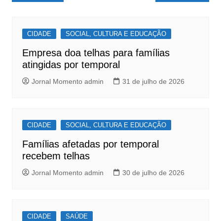
e
s
e
de
b
A
Post
o
p
CIDADE
SOCIAL, CULTURA E EDUCAÇÃO
o
p
Empresa doa telhas para famílias
k
atingidas por temporal
Jornal Momento admin
31 de julho de 2026
CIDADE
SOCIAL, CULTURA E EDUCAÇÃO
Famílias afetadas por temporal
recebem telhas
Jornal Momento admin
30 de julho de 2026
CIDADE
SAÚDE