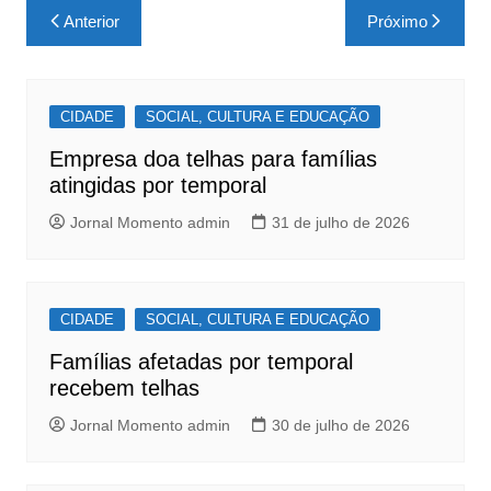
c
at
ar
Navegação
Anterior
Próximo
e
s
e
de
b
A
Post
o
p
CIDADE
SOCIAL, CULTURA E EDUCAÇÃO
o
p
Empresa doa telhas para famílias
k
atingidas por temporal
Jornal Momento admin
31 de julho de 2026
CIDADE
SOCIAL, CULTURA E EDUCAÇÃO
Famílias afetadas por temporal
recebem telhas
Jornal Momento admin
30 de julho de 2026