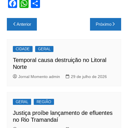
F
W
S
a
h
h
c
at
ar
Navegação
Anterior
Próximo
e
s
e
de
b
A
Post
o
p
CIDADE
GERAL
o
p
Temporal causa destruição no Litoral
k
Norte
Jornal Momento admin
29 de julho de 2026
GERAL
REGIÃO
Justiça proíbe lançamento de efluentes
no Rio Tramandaí