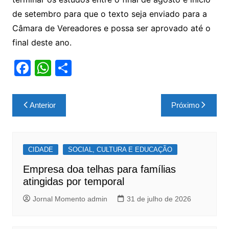
de setembro para que o texto seja enviado para a
Câmara de Vereadores e possa ser aprovado até o
final deste ano.
F
W
S
a
h
h
c
at
ar
Navegação
Anterior
Próximo
e
s
e
de
b
A
Post
o
p
CIDADE
SOCIAL, CULTURA E EDUCAÇÃO
o
p
Empresa doa telhas para famílias
k
atingidas por temporal
Jornal Momento admin
31 de julho de 2026