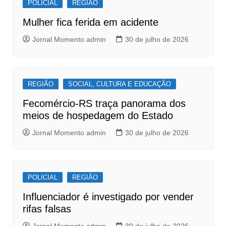
o
p
POLICIAL
REGIÃO
o
p
Mulher fica ferida em acidente
k
Jornal Momento admin
30 de julho de 2026
REGIÃO
SOCIAL, CULTURA E EDUCAÇÃO
Fecomércio-RS traça panorama dos
meios de hospedagem do Estado
Jornal Momento admin
30 de julho de 2026
POLICIAL
REGIÃO
Influenciador é investigado por vender
rifas falsas