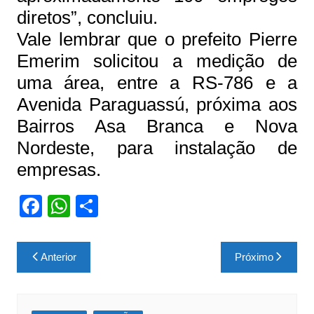
diretos”, concluiu.
Vale lembrar que o prefeito Pierre
Emerim solicitou a medição de
uma área, entre a RS-786 e a
Avenida Paraguassú, próxima aos
Bairros Asa Branca e Nova
Nordeste, para instalação de
empresas.
F
W
S
a
h
h
c
at
ar
Navegação
Anterior
Próximo
e
s
e
de
b
A
Post