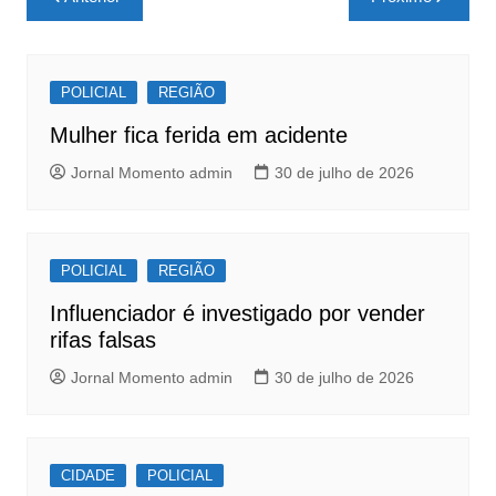
e
s
e
de
b
A
Post
o
p
POLICIAL
REGIÃO
o
p
Mulher fica ferida em acidente
k
Jornal Momento admin
30 de julho de 2026
POLICIAL
REGIÃO
Influenciador é investigado por vender
rifas falsas
Jornal Momento admin
30 de julho de 2026
CIDADE
POLICIAL