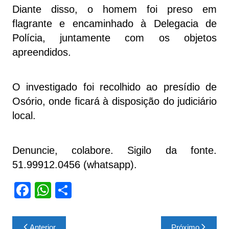
Diante disso, o homem foi preso em
flagrante e encaminhado à Delegacia de
Polícia, juntamente com os objetos
apreendidos.
O investigado foi recolhido ao presídio de
Osório, onde ficará à disposição do judiciário
local.
Denuncie, colabore. Sigilo da fonte.
51.99912.0456 (whatsapp).
F
W
S
a
h
h
c
at
ar
Navegação
Anterior
Próximo