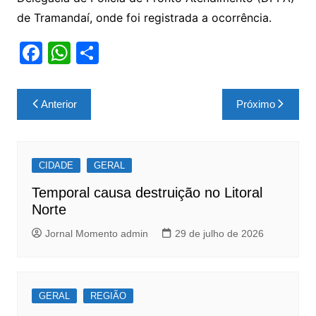
de Tramandaí, onde foi registrada a ocorrência.
F
W
S
a
h
h
c
at
ar
Navegação
Anterior
Próximo
e
s
e
de
b
A
Post
o
p
CIDADE
GERAL
o
p
Temporal causa destruição no Litoral
k
Norte
Jornal Momento admin
29 de julho de 2026
GERAL
REGIÃO