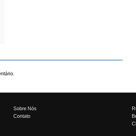
ntário.
Sobre Nós
R
Contato
Br
C