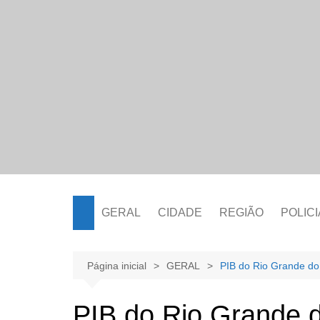
Ir
para
o
conteúdo
GERAL
CIDADE
REGIÃO
POLICI
Página inicial
GERAL
PIB do Rio Grande do 
PIB do Rio Grande d