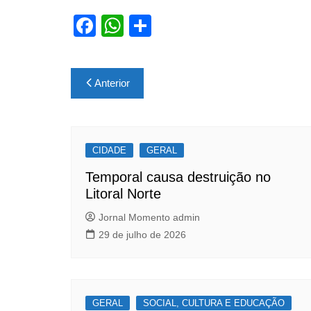
F
W
S
a
h
h
c
at
ar
Navegação
Anterior
e
s
e
de
b
A
Post
o
p
CIDADE
o
p
GERAL
k
Temporal causa destruição no
Litoral Norte
Jornal Momento admin
29 de julho de 2026
GERAL
SOCIAL, CULTURA E EDUCAÇÃO