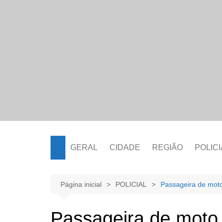
Ir
para
o
conteúdo
GERAL
CIDADE
REGIÃO
POLICI
Página inicial
POLICIAL
Passageira de mot
Passageira de moto