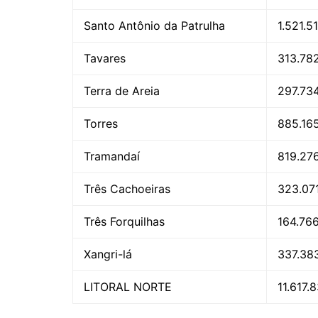
Santo Antônio da Patrulha
1.521.5
Tavares
313.78
Terra de Areia
297.73
Torres
885.165
Tramandaí
819.276
Três Cachoeiras
323.07
Três Forquilhas
164.766
Xangri-lá
337.38
LITORAL NORTE
11.617.