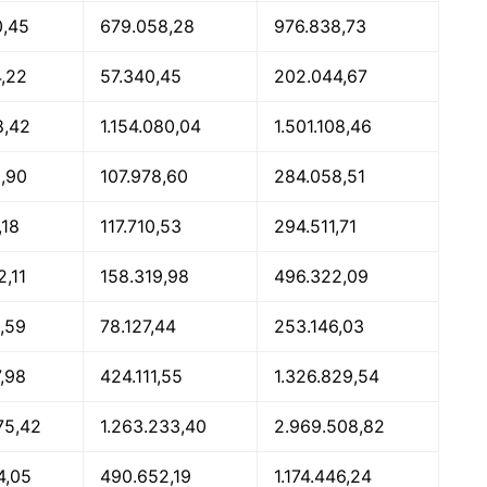
0,45
679.058,28
976.838,73
4,22
57.340,45
202.044,67
8,42
1.154.080,04
1.501.108,46
9,90
107.978,60
284.058,51
,18
117.710,53
294.511,71
,11
158.319,98
496.322,09
,59
78.127,44
253.146,03
,98
424.111,55
1.326.829,54
75,42
1.263.233,40
2.969.508,82
4,05
490.652,19
1.174.446,24