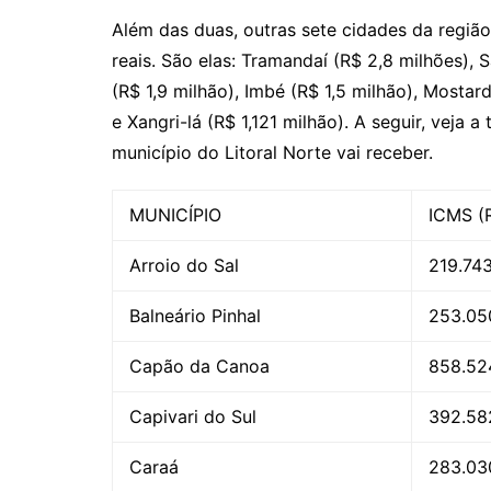
Além das duas, outras sete cidades da regi
reais. São elas: Tramandaí (R$ 2,8 milhões), 
(R$ 1,9 milhão), Imbé (R$ 1,5 milhão), Mostard
e Xangri-lá (R$ 1,121 milhão). A seguir, vej
município do Litoral Norte vai receber.
MUNICÍPIO
ICMS (
Arroio do Sal
219.743
Balneário Pinhal
253.05
Capão da Canoa
858.52
Capivari do Sul
392.58
Caraá
283.03