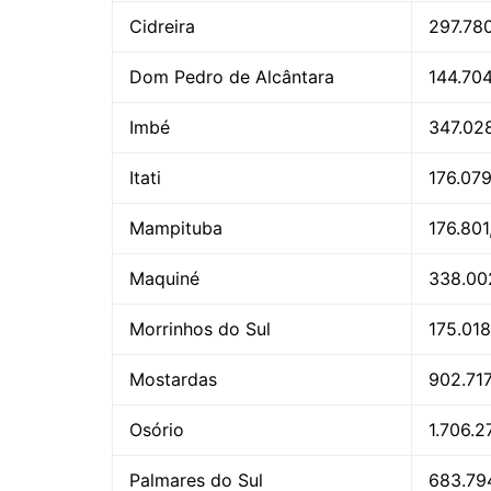
Cidreira
297.78
Dom Pedro de Alcântara
144.70
Imbé
347.02
Itati
176.07
Mampituba
176.801
Maquiné
338.002
Morrinhos do Sul
175.018
Mostardas
902.717
Osório
1.706.2
Palmares do Sul
683.79