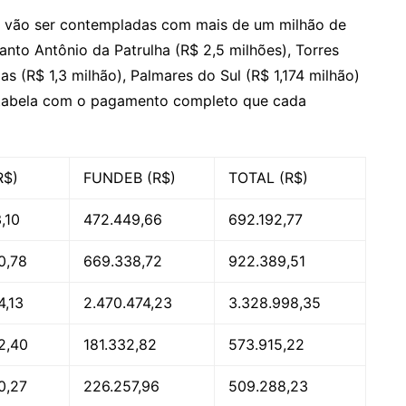
ão vão ser contempladas com mais de um milhão de
Santo Antônio da Patrulha (R$ 2,5 milhões), Torres
as (R$ 1,3 milhão), Palmares do Sul (R$ 1,174 milhão)
a a tabela com o pagamento completo que cada
R$)
FUNDEB (R$)
TOTAL (R$)
,10
472.449,66
692.192,77
0,78
669.338,72
922.389,51
4,13
2.470.474,23
3.328.998,35
2,40
181.332,82
573.915,22
0,27
226.257,96
509.288,23