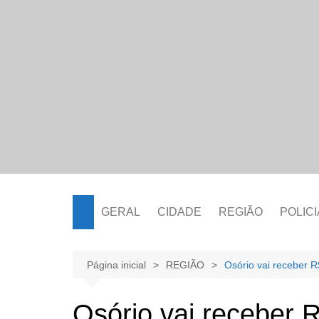
Ir
para
o
conteúdo
GERAL
CIDADE
REGIÃO
POLICI
Página inicial
REGIÃO
Osório vai receber 
Osório vai receber 