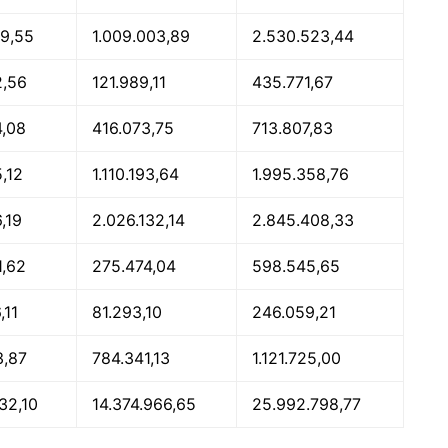
19,55
1.009.003,89
2.530.523,44
2,56
121.989,11
435.771,67
4,08
416.073,75
713.807,83
,12
1.110.193,64
1.995.358,76
,19
2.026.132,14
2.845.408,33
1,62
275.474,04
598.545,65
,11
81.293,10
246.059,21
3,87
784.341,13
1.121.725,00
832,10
14.374.966,65
25.992.798,77