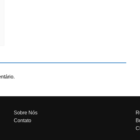
ntário.
Sobre Nós
R
Contato
Br
C