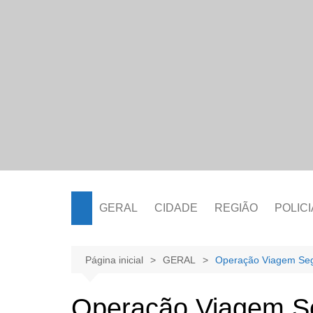
Ir
para
o
conteúdo
GERAL
CIDADE
REGIÃO
POLICI
Página inicial
GERAL
Operação Viagem Segu
Operação Viagem S