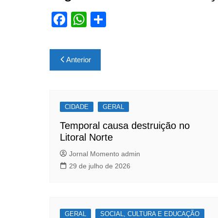
F
W
S
a
h
h
c
at
ar
Navegação
Anterior
e
s
e
de
b
A
Post
o
p
CIDADE
o
p
GERAL
k
Temporal causa destruição no
Litoral Norte
Jornal Momento admin
29 de julho de 2026
GERAL
SOCIAL, CULTURA E EDUCAÇÃO