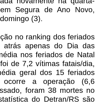
rçada novamente na quarta-
agem Segura de Ano Novo,
 domingo (3).
ição
no ranking dos feriados
do atrás apenas do Dia das
édia nos feriados de Natal
oi de 7,2 vítimas fatais/dia,
dia geral dos 15 feriados
 ocorre a operação (6,6
assado, foram 38 mortes no
statística do Detran/RS são