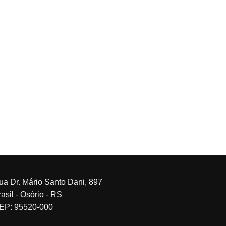
ua Dr. Mário Santo Dani, 897
asil - Osório - RS
EP: 95520-000