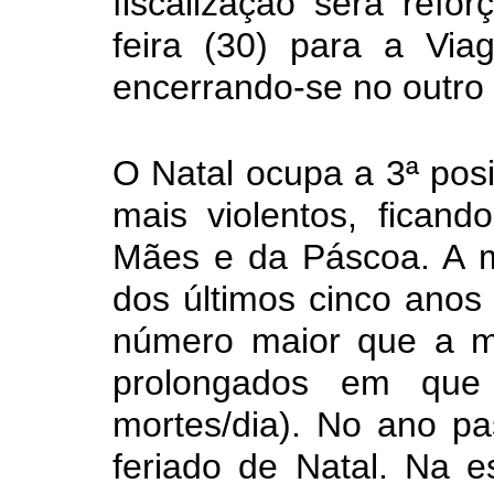
fiscalização será refo
feira (30) para a Vi
encerrando-se no outro
O Natal ocupa a 3ª pos
mais violentos, fican
Mães e da Páscoa. A m
dos últimos cinco anos f
número maior que a mé
prolongados em que
mortes/dia). No ano p
feriado de Natal. Na e