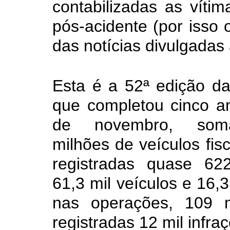
contabilizadas as víti
pós-acidente (por isso 
das notícias divulgadas a
Esta é a 52ª edição d
que completou cinco an
de novembro, som
milhões
de
veículos fis
registradas quase 62
61,3
mil veículos e 16,
nas operações, 109 m
registradas 12 mil infr