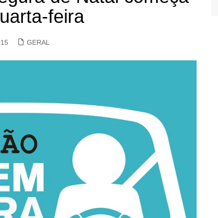
uarta-feira
015
GERAL