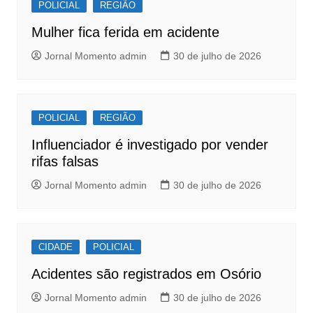
o
p
POLICIAL
REGIÃO
o
p
Mulher fica ferida em acidente
k
Jornal Momento admin
30 de julho de 2026
POLICIAL
REGIÃO
Influenciador é investigado por vender
rifas falsas
Jornal Momento admin
30 de julho de 2026
CIDADE
POLICIAL
Acidentes são registrados em Osório
Jornal Momento admin
30 de julho de 2026