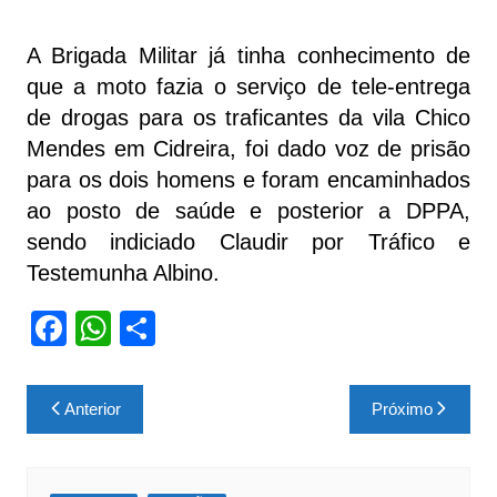
A Brigada Militar já tinha conhecimento de
que a moto fazia o serviço de tele-entrega
de drogas para os traficantes da vila Chico
Mendes em Cidreira, foi dado voz de prisão
para os dois homens e foram encaminhados
ao posto de saúde e posterior a DPPA,
sendo indiciado Claudir por Tráfico e
Testemunha Albino.
F
W
S
a
h
h
c
at
ar
Navegação
Anterior
Próximo
e
s
e
de
b
A
Post