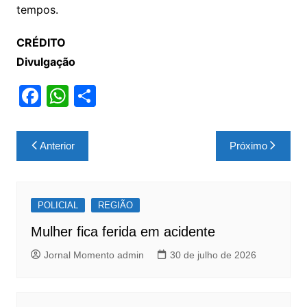
tempos.
CRÉDITO
Divulgação
F
W
S
a
h
h
c
at
ar
Navegação
Anterior
Próximo
e
s
e
de
b
A
Post
o
p
POLICIAL
REGIÃO
o
p
Mulher fica ferida em acidente
k
Jornal Momento admin
30 de julho de 2026