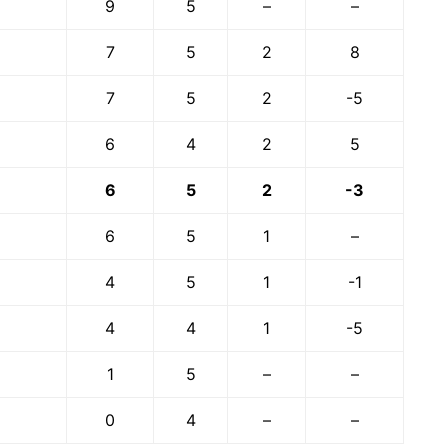
9
5
–
–
7
5
2
8
7
5
2
-5
6
4
2
5
6
5
2
-3
6
5
1
–
4
5
1
-1
4
4
1
-5
1
5
–
–
0
4
–
–