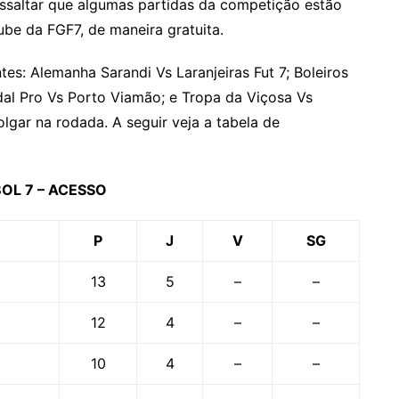
ressaltar que algumas partidas da competição estão
be da FGF7, de maneira gratuita.
es: Alemanha Sarandi Vs Laranjeiras Fut 7; Boleiros
dal Pro Vs Porto Viamão; e Tropa da Viçosa Vs
olgar na rodada. A seguir veja a tabela de
L 7 – ACESSO
P
J
V
SG
13
5
–
–
12
4
–
–
10
4
–
–