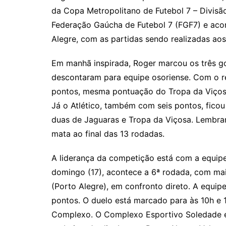
da Copa Metropolitano de Futebol 7 – Divisã
Federação Gaúcha de Futebol 7 (FGF7) e ac
Alegre, com as partidas sendo realizadas ao
Em manhã inspirada, Roger marcou os três gol
descontaram para equipe osoriense. Com o re
pontos, mesma pontuação do Tropa da Viçosa,
Já o Atlético, também com seis pontos, fico
duas de Jaguaras e Tropa da Viçosa. Lembra
mata ao final das 13 rodadas.
A liderança da competição está com a equip
domingo (17), acontece a 6ª rodada, com mais
(Porto Alegre), em confronto direto. A equip
pontos. O duelo está marcado para às 10h e
Complexo. O Complexo Esportivo Soledade es