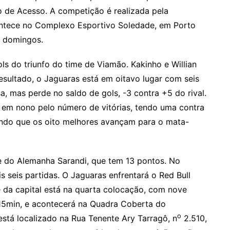
o de Acesso. A competição é realizada pela
ontece no Complexo Esportivo Soledade, em Porto
s domingos.
s do triunfo do time de Viamão. Kakinho e Willian
sultado, o Jaguaras está em oitavo lugar com seis
 mas perde no saldo de gols, -3 contra +5 do rival.
u em nono pelo número de vitórias, tendo uma contra
ndo que os oito melhores avançam para o mata-
e do Alemanha Sarandi, que tem 13 pontos. No
 seis partidas. O Jaguaras enfrentará o Red Bull
e da capital está na quarta colocação, com nove
 15min, e acontecerá na Quadra Coberta do
o
tá localizado na Rua Tenente Ary Tarragô, n
2.510,