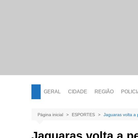
Ir
para
o
conteúdo
GERAL
CIDADE
REGIÃO
POLICI
Página inicial
ESPORTES
Jaguaras volta a 
Jaguaras volta a p