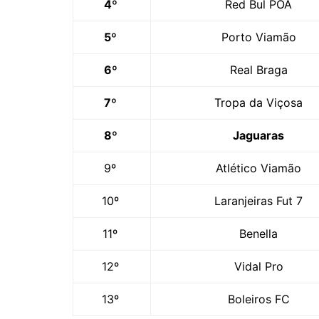
4º
Red Bul POA
5º
Porto Viamão
6º
Real Braga
7º
Tropa da Viçosa
8º
Jaguaras
9º
Atlético Viamão
10º
Laranjeiras Fut 7
11º
Benella
12º
Vidal Pro
13º
Boleiros FC