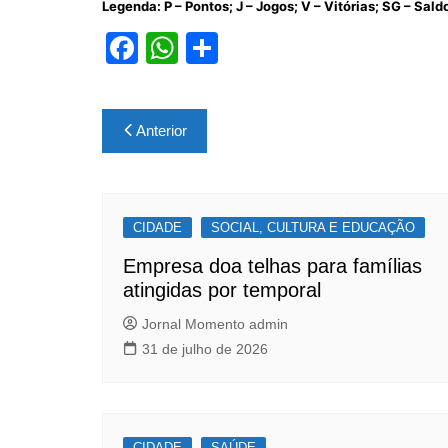
Legenda: P – Pontos; J – Jogos; V – Vitórias; SG – Sald
F
W
S
a
h
h
c
at
ar
Navegação
Anterior
e
s
e
de
b
A
Post
o
p
CIDADE
o
p
SOCIAL, CULTURA E EDUCAÇÃO
k
Empresa doa telhas para famílias
atingidas por temporal
Jornal Momento admin
31 de julho de 2026
CIDADE
SAÚDE