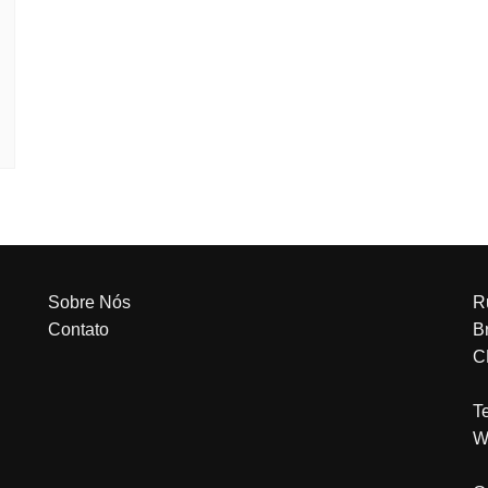
Sobre Nós
R
Contato
Br
C
T
W