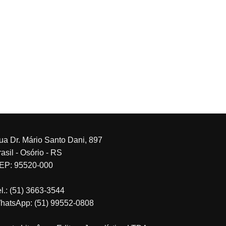
ua Dr. Mário Santo Dani, 897
asil - Osório - RS
EP: 95520-000
el.: (51) 3663-3544
hatsApp: (51) 99552-0808