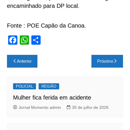
encaminhado para DP local.
Fonte : POE Capão da Canoa.
F
W
S
a
h
h
c
at
ar
Navegação
Anterior
Próximo
e
s
e
de
b
A
Post
o
p
POLICIAL
REGIÃO
o
p
Mulher fica ferida em acidente
k
Jornal Momento admin
30 de julho de 2026