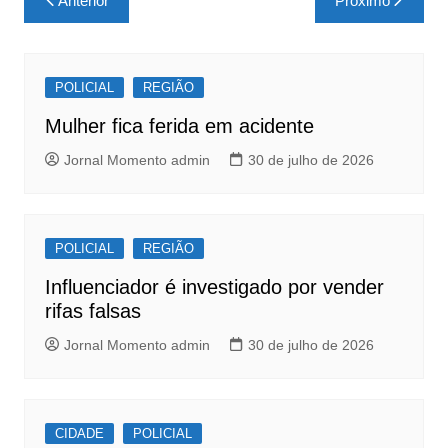
Anterior
Próximo
e
s
e
de
b
A
Post
o
p
POLICIAL
REGIÃO
o
p
Mulher fica ferida em acidente
k
Jornal Momento admin
30 de julho de 2026
POLICIAL
REGIÃO
Influenciador é investigado por vender
rifas falsas
Jornal Momento admin
30 de julho de 2026
CIDADE
POLICIAL