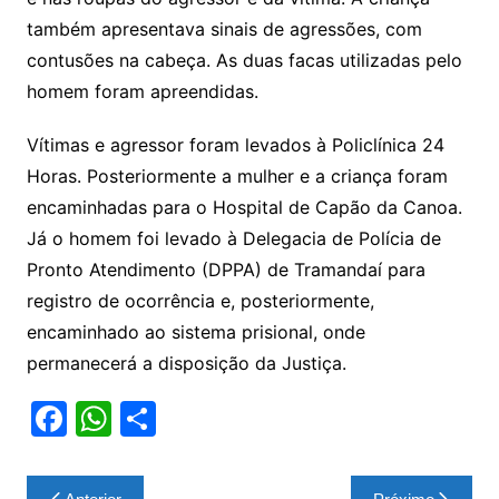
também apresentava sinais de agressões, com
contusões na cabeça. As duas facas utilizadas pelo
homem foram apreendidas.
Vítimas e agressor foram levados à Policlínica 24
Horas. Posteriormente a mulher e a criança foram
encaminhadas para o Hospital de Capão da Canoa.
Já o homem foi levado à Delegacia de Polícia de
Pronto Atendimento (DPPA) de Tramandaí para
registro de ocorrência e, posteriormente,
encaminhado ao sistema prisional, onde
permanecerá a disposição da Justiça.
F
W
S
a
h
h
c
at
ar
Navegação