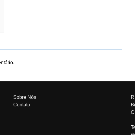
ntário.
Sobre Nós
R
Contato
Br
C
T
W