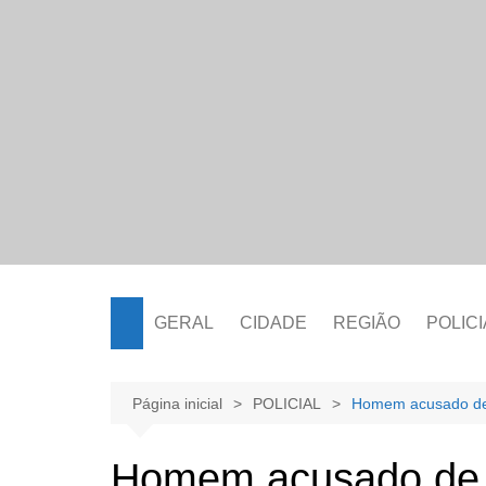
Ir
para
o
conteúdo
GERAL
CIDADE
REGIÃO
POLICI
Página inicial
POLICIAL
Homem acusado de 
Homem acusado de 