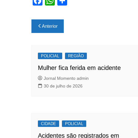
F
W
S
a
h
h
c
at
ar
Navegação
Anterior
e
s
e
de
b
A
Post
o
p
POLICIAL
o
p
REGIÃO
k
Mulher fica ferida em acidente
Jornal Momento admin
30 de julho de 2026
CIDADE
POLICIAL
Acidentes são registrados em