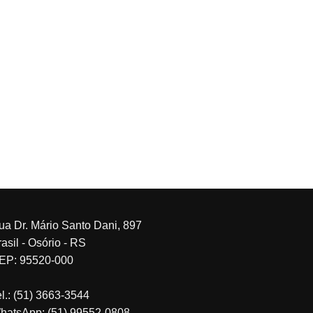
ua Dr. Mário Santo Dani, 897
asil - Osório - RS
EP: 95520-000
el.: (51) 3663-3544
hatsApp: (51) 99552-0808