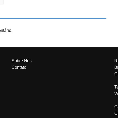
ntário.
Sobre Nós
R
Contato
Br
C
T
W
G
C