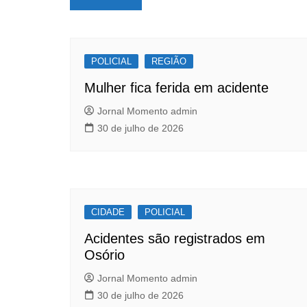
e
s
e
de
b
A
Post
o
p
POLICIAL
o
p
REGIÃO
k
Mulher fica ferida em acidente
Jornal Momento admin
30 de julho de 2026
CIDADE
POLICIAL
Acidentes são registrados em
Osório
Jornal Momento admin
30 de julho de 2026