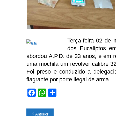
Terça-feira 02 de
dos Eucaliptos e
abordou A.P.D. de 33 anos, e em r
uma mochila um revolver calibre 
Foi preso e conduzido a delegaci
flagrante por porte ilegal de arma.
F
W
S
a
h
h
c
at
ar
Navegação
Anterior