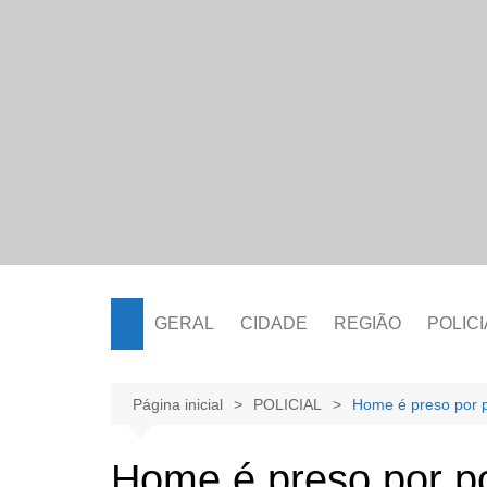
Ir
para
o
conteúdo
GERAL
CIDADE
REGIÃO
POLICI
Página inicial
POLICIAL
Home é preso por p
Home é preso por po