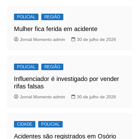
b
A
Post
o
p
POLICIAL
REGIÃO
o
p
Mulher fica ferida em acidente
k
Jornal Momento admin
30 de julho de 2026
POLICIAL
REGIÃO
Influenciador é investigado por vender
rifas falsas
Jornal Momento admin
30 de julho de 2026
CIDADE
POLICIAL
Acidentes são registrados em Osório