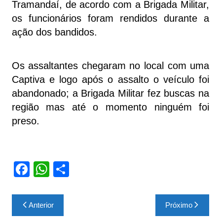
Tramandaí, de acordo com a Brigada Militar,
os funcionários foram rendidos durante a
ação dos bandidos.
Os assaltantes chegaram no local com uma
Captiva e logo após o assalto o veículo foi
abandonado; a Brigada Militar fez buscas na
região mas até o momento ninguém foi
preso.
F
W
S
a
h
h
c
at
ar
Navegação
Anterior
Próximo
e
s
e
de