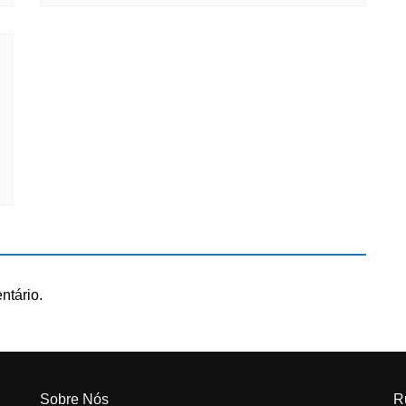
ntário.
Sobre Nós
R