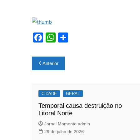
F
W
S
a
h
h
c
at
ar
Navegação
Anterior
e
s
e
de
b
A
Post
o
p
CIDADE
o
p
GERAL
k
Temporal causa destruição no
Litoral Norte
Jornal Momento admin
29 de julho de 2026