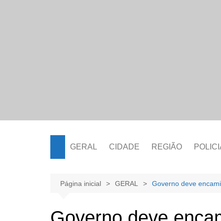
Ir
para
o
conteúdo
GERAL
CIDADE
REGIÃO
POLICI
Página inicial
GERAL
Governo deve encaminh
Governo deve encam