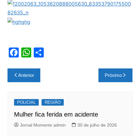
F
W
S
a
h
h
c
at
ar
Navegação
Anterior
Próximo
e
s
e
de
b
A
Post
o
p
POLICIAL
REGIÃO
o
p
Mulher fica ferida em acidente
k
Jornal Momento admin
30 de julho de 2026