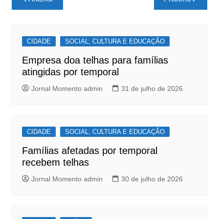
e
s
e
de
b
A
Post
o
p
CIDADE
SOCIAL, CULTURA E EDUCAÇÃO
o
p
Empresa doa telhas para famílias
k
atingidas por temporal
Jornal Momento admin
31 de julho de 2026
CIDADE
SOCIAL, CULTURA E EDUCAÇÃO
Famílias afetadas por temporal
recebem telhas
Jornal Momento admin
30 de julho de 2026