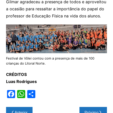
Gilmar agradeceu a presença de todos e aproveitou
a ocasião para ressaltar a importância do papel do
professor de Educação Física na vida dos alunos.
Festival de Vôlei contou com a presença de mais de 100
crianças do Litoral Norte.
CRÉDITOS
Luas Rodrigues
F
W
S
a
h
h
c
at
ar
Navegação
Anterior
Próximo