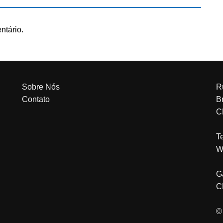
ntário.
Sobre Nós
R
Contato
Br
C
T
W
G
C
©