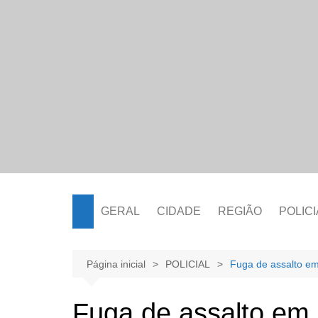
Ir
para
o
conteúdo
GERAL
CIDADE
REGIÃO
POLICI
Página inicial
POLICIAL
Fuga de assalto em
Fuga de assalto em 