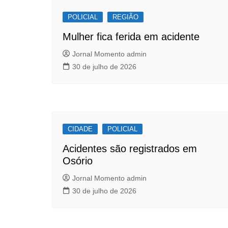
Post
o
p
POLICIAL
o
p
REGIÃO
k
Mulher fica ferida em acidente
Jornal Momento admin
30 de julho de 2026
CIDADE
POLICIAL
Acidentes são registrados em
Osório
Jornal Momento admin
30 de julho de 2026