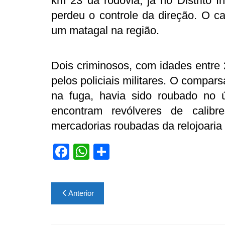
km 23 da rodovia, já no Distrito I
perdeu o controle da direção. O ca
um matagal na região.
Dois criminosos, com idades entre 
pelos policiais militares. O compar
na fuga, havia sido roubado no 
encontram revólveres de calib
mercadorias roubadas da relojoari
F
W
S
a
h
h
c
at
ar
Navegação
Anterior
e
s
e
de
b
A