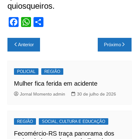
quiosqueiros.
F
W
S
a
h
h
c
at
ar
Navegação
Anterior
Próximo
e
s
e
de
b
A
Post
o
p
POLICIAL
REGIÃO
o
p
Mulher fica ferida em acidente
k
Jornal Momento admin
30 de julho de 2026
REGIÃO
SOCIAL, CULTURA E EDUCAÇÃO
Fecomércio-RS traça panorama dos