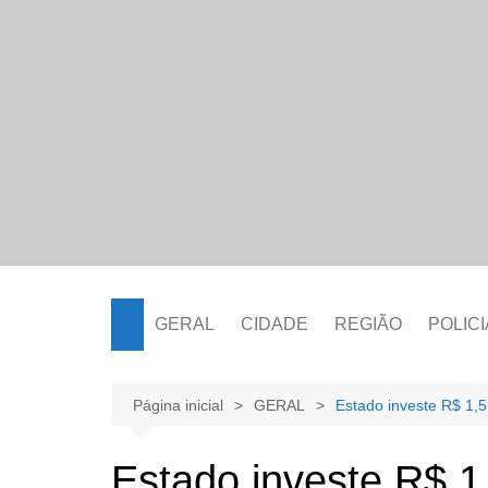
Ir
para
o
conteúdo
GERAL
CIDADE
REGIÃO
POLICI
Página inicial
GERAL
Estado investe R$ 1,5
Estado investe R$ 1