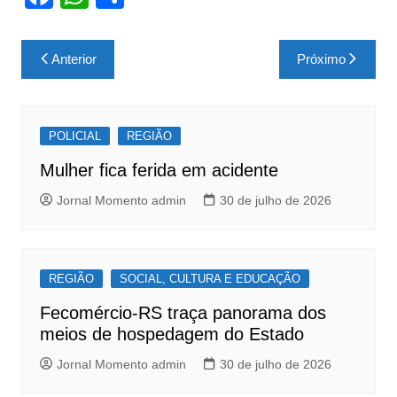
a
h
h
c
at
ar
Navegação
Anterior
Próximo
e
s
e
de
b
A
Post
o
p
POLICIAL
REGIÃO
o
p
Mulher fica ferida em acidente
k
Jornal Momento admin
30 de julho de 2026
REGIÃO
SOCIAL, CULTURA E EDUCAÇÃO
Fecomércio-RS traça panorama dos
meios de hospedagem do Estado
Jornal Momento admin
30 de julho de 2026