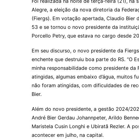
Foi realizada na noite de terça-feira (21), n
Alegre, a eleição da nova diretoria da Feder
(Fiergs). Em votação apertada, Claudio Bie
53 e se tornou o novo presidente da instituiç
Porcello Petry, que estava no cargo desde 2
Em seu discurso, o novo presidente da Fiergs 
enchente que destruiu boa parte do RS. “O E
minha responsabilidade como presidente da 
atingidas, algumas embaixo d’água, muitos f
não foram atingidas, com dificuldades de re
Bier.
Além do novo presidente, a gestão 2024/2027
André Bier Gerdau Johannpeter, Arildo Bennec
Maristela Cusin Longhi e Ubiratã Rezler. A pos
acontecer em julho, na capital.