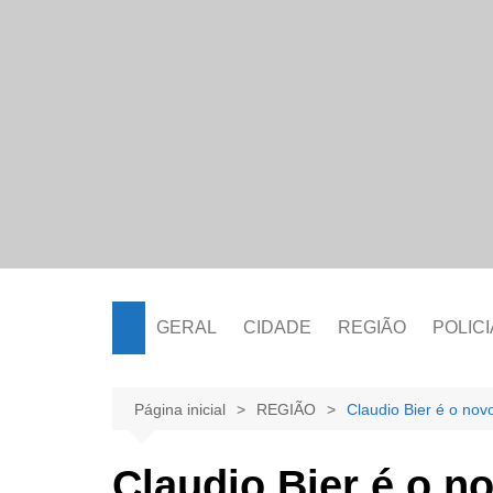
Ir
para
o
conteúdo
GERAL
CIDADE
REGIÃO
POLICI
Página inicial
REGIÃO
Claudio Bier é o nov
Claudio Bier é o n