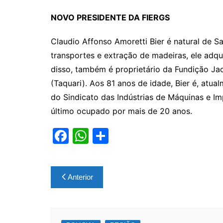
NOVO PRESIDENTE DA FIERGS
Claudio Affonso Amoretti Bier é natural de S
transportes e extração de madeiras, ele adq
disso, também é proprietário da Fundição Jac
(Taquari). Aos 81 anos de idade, Bier é, atua
do Sindicato das Indústrias de Máquinas e I
último ocupado por mais de 20 anos.
F
W
S
a
h
h
c
at
ar
Navegação
Anterior
e
s
e
de
b
A
Post
o
p