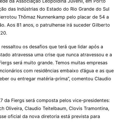
a sede da Associação Leopoldina Juvenil, em Porto
ação das Indústrias do Estado do Rio Grande do Sul
r derrotou Thômaz Nunnenkamp pelo placar de 54 a
ão. Aos 81 anos, o patrulhense irá suceder Gilberto
020.
ressaltou os desafios que terá que lidar após a
stado atravessa uma crise que nunca atravessou e a
Fiergs será muito grande. Temos muitas empresas
uncionários com residências embaixo d’água e as que
ceber ou entregar matéria-prima”, comentou Claudio
 da Fiergs será composta pelos vice-presidentes:
h Oliveira, Claudio Teitelbaum, Clovis Tramontina,
se oficial da nova diretoria está prevista para