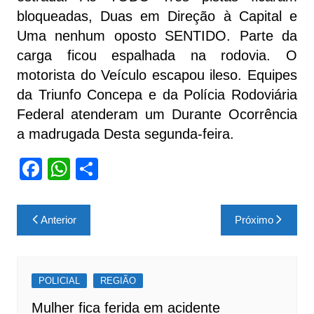
bloqueadas, Duas em Direção à Capital e
Uma nenhum oposto SENTIDO. Parte da
carga ficou espalhada na rodovia. O
motorista do Veículo escapou ileso. Equipes
da Triunfo Concepa e da Polícia Rodoviária
Federal atenderam um Durante Ocorrência
a madrugada Desta segunda-feira.
F
W
S
a
h
h
c
at
ar
Navegação
Anterior
Próximo
e
s
e
de
b
A
Post
o
p
POLICIAL
REGIÃO
o
p
Mulher fica ferida em acidente